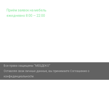
и сборка - производится отдельно.
Приём заявок на мебель
ежедневно 8:00 — 22:00
+7 (926) 399-60-23
zakaz@mebdeko.ru
Москва, Москва, Зелёный проспект, 85
Все права защищены “МЕБДЕКО”
Оставляя свои личные данные, вы принимаете Соглашение о
конфиденциальности.