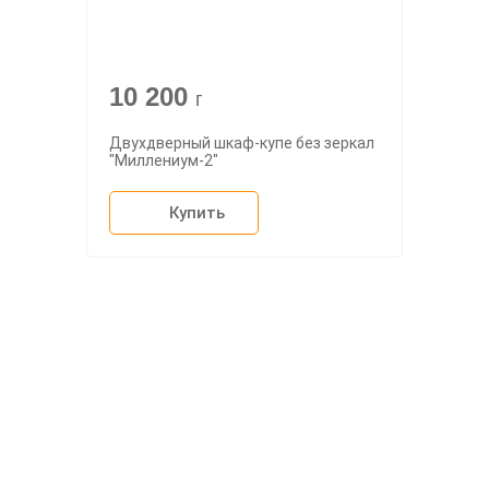
10 200
г
Двухдверный шкаф-купе без зеркал
"Миллениум-2"
Купить
О компании
Доставка
Мебельный магазин
"Мебдеко". Продажа мебели в
Оплата и сборка
Москве от производителя.
На заказ