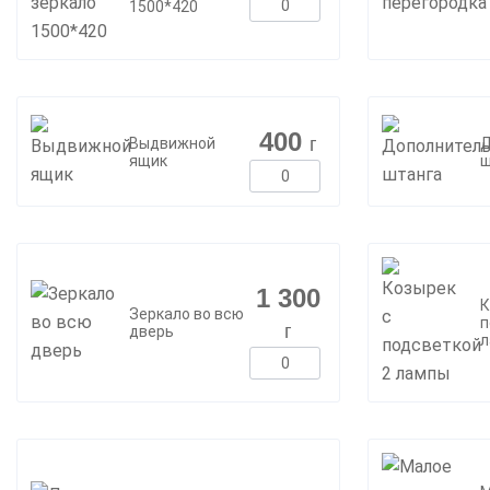
1500*420
400
г
Выдвижной
Д
ящик
ш
1 300
К
Зеркало во всю
п
г
дверь
л