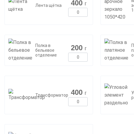
М
400
г
Лента щётка
з
1
Полка в
П
200
г
бельевое
п
отделение
о
400
г
У
Трансформатор
р