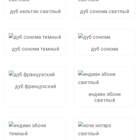
дуб кельтик светлый
дуб сонома светлый
дуб сонома темный
дуб сонома
дуб французский
индиан эбони
светлый