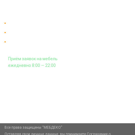
Контакты
Доставка в Москве и за пределы МКАД.
Гарантия на всю мебель 12 месяцев.
Оплата подъема мебели на этаж
и сборка - производится отдельно.
Приём заявок на мебель
ежедневно 8:00 — 22:00
+7 (926) 399-60-23
zakaz@mebdeko.ru
Москва, Москва, Зелёный проспект, 85
Все права защищены “МЕБДЕКО”
Оставляя свои личные данные, вы принимаете Соглашение о