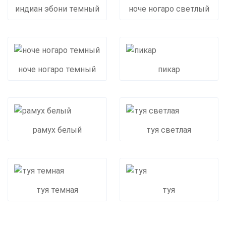
индиан эбони темный
ноче ногаро светлый
ноче ногаро темный
пикар
рамух белый
туя светлая
туя темная
туя