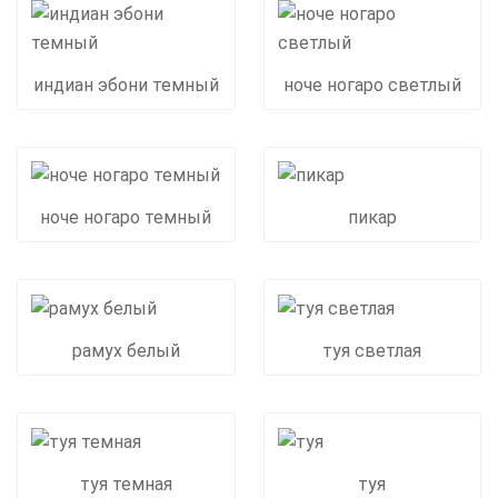
индиан эбони темный
ноче ногаро светлый
ноче ногаро темный
пикар
рамух белый
туя светлая
туя темная
туя