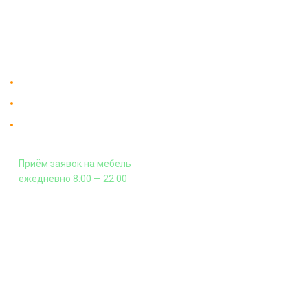
"Мебдеко". Продажа мебели в
Оплата и сборка
Москве от производителя.
На заказ
Контакты
Доставка в Москве и за пределы МКАД.
Гарантия на всю мебель 12 месяцев.
Оплата подъема мебели на этаж
и сборка - производится отдельно.
Приём заявок на мебель
ежедневно 8:00 — 22:00
+7 (926) 399-60-23
zakaz@mebdeko.ru
Москва, Москва, Зелёный проспект, 85