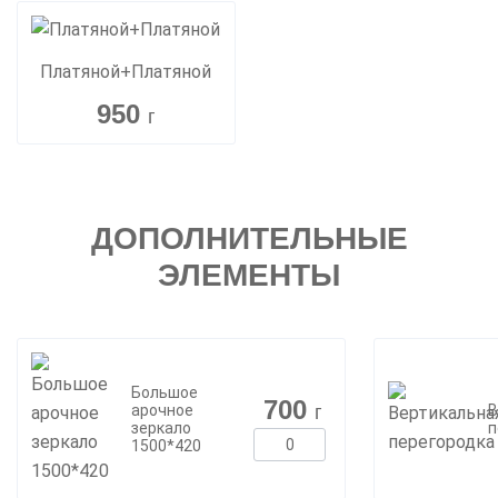
Платяной+Платяной
950
г
ДОПОЛНИТЕЛЬНЫЕ
ЭЛЕМЕНТЫ
Большое
700
г
арочное
В
зеркало
п
1500*420