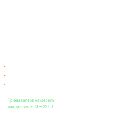
О компании
Доставка
Мебельный магазин
"Мебдеко". Продажа мебели в
Оплата и сборка
Москве от производителя.
На заказ
Контакты
Доставка в Москве и за пределы МКАД.
Гарантия на всю мебель 12 месяцев.
Оплата подъема мебели на этаж
и сборка - производится отдельно.
Приём заявок на мебель
ежедневно 8:00 — 22:00
+7 (926) 399-60-23