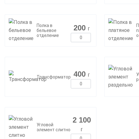
Полка в
П
200
г
бельевое
п
отделение
о
400
г
У
Трансформатор
р
2 100
Угловой
г
элемент слитно