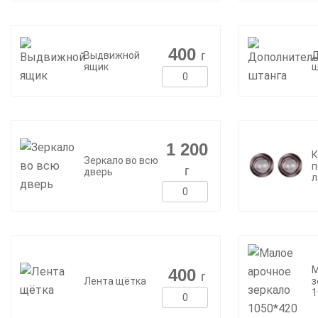
400
г
Выдвижной
Д
ящик
ш
1 200
К
Зеркало во всю
п
г
дверь
л
М
400
г
Лента щётка
з
1