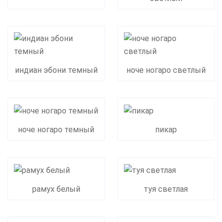
индиан эбони темный
ноче ногаро светлый
ноче ногаро темный
пикар
рамух белый
туя светлая