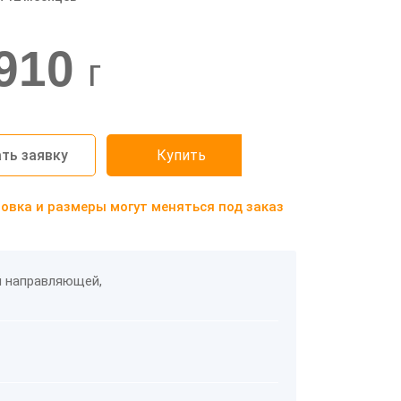
910
г
ть заявку
Купить
вка и размеры могут меняться под заказ
й направляющей,