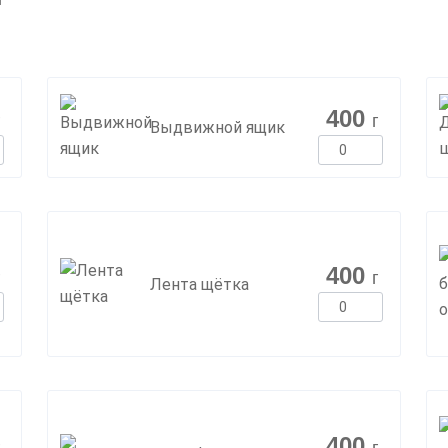
400
г
г
Выдвижной ящик
400
г
г
Лента щётка
400