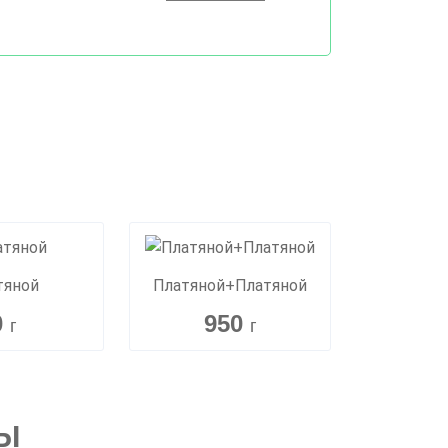
тяной
Платяной+Платяной
0
950
г
г
Ы