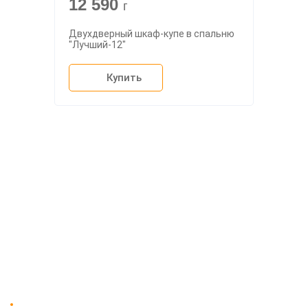
12 590
г
Двухдверный шкаф-купе в спальню
"Лучший-12"
Купить
О компании
Доставка
Мебельный магазин
"Мебдеко". Продажа мебели в
Оплата и сборка
Москве от производителя.
На заказ
Контакты
Доставка в Москве и за пределы МКАД.