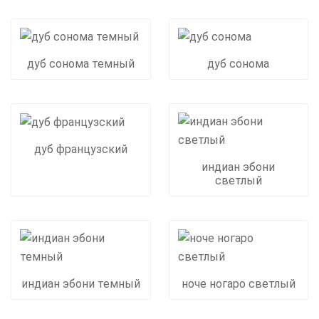
дуб сонома темный
дуб сонома
дуб французский
индиан эбони
светлый
индиан эбони темный
ноче ногаро светлый