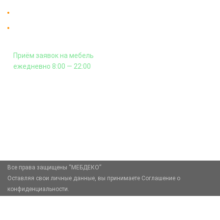
Гарантия на всю мебель 12 месяцев.
Оплата подъема мебели на этаж
и сборка - производится отдельно.
Приём заявок на мебель
ежедневно 8:00 — 22:00
+7 (926) 399-60-23
zakaz@mebdeko.ru
Москва, Москва, Зелёный проспект, 85
Все права защищены “МЕБДЕКО”
Оставляя свои личные данные, вы принимаете Соглашение о
конфиденциальности.