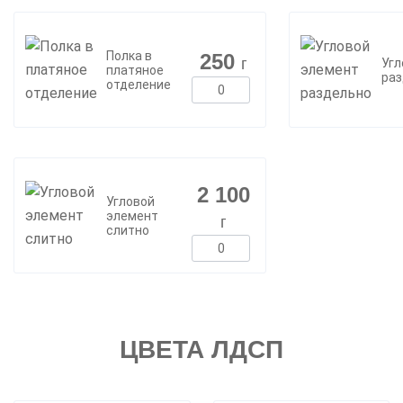
Полка в
250
г
Угл
платяное
раз
отделение
2 100
Угловой
элемент
г
слитно
ЦВЕТА ЛДСП