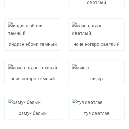
светлый
индиан эбони темный
ноче ногаро светлый
ноче ногаро темный
пикар
рамух белый
туя светлая