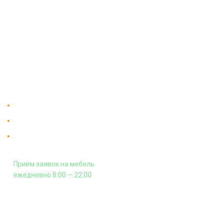
О компании
Доставка
Мебельный магазин
"Мебдеко". Продажа мебели в
Оплата и сборка
Москве от производителя.
На заказ
Контакты
Доставка в Москве и за пределы МКАД.
Гарантия на всю мебель 12 месяцев.
Оплата подъема мебели на этаж
и сборка - производится отдельно.
Приём заявок на мебель
ежедневно 8:00 — 22:00
+7 (926) 399-60-23