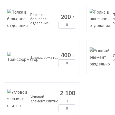
Полка в
П
200
г
бельевое
п
отделение
о
400
г
У
Трансформатор
р
2 100
Угловой
г
элемент слитно