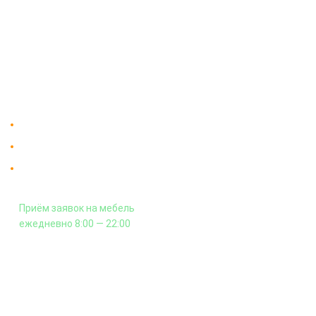
Доставка
Мебельный магазин
"Мебдеко". Продажа мебели в
Оплата и сборка
Москве от производителя.
На заказ
Контакты
Доставка в Москве и за пределы МКАД.
Гарантия на всю мебель 12 месяцев.
Оплата подъема мебели на этаж
и сборка - производится отдельно.
Приём заявок на мебель
ежедневно 8:00 — 22:00
+7 (926) 399-60-23
zakaz@mebdeko.ru