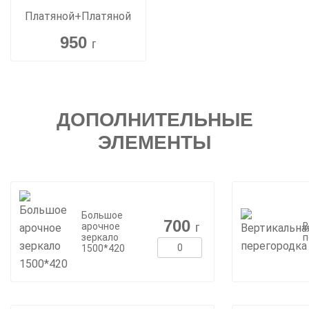
Платяной+Платяной
950
г
ДОПОЛНИТЕЛЬНЫЕ
ЭЛЕМЕНТЫ
Большое
700
г
арочное
В
зеркало
п
1500*420