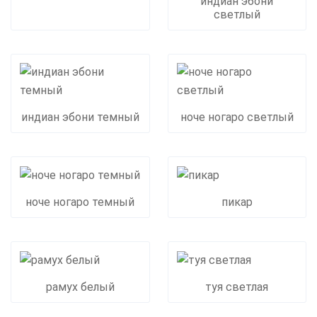
индиан эбони
светлый
индиан эбони темный
ноче ногаро светлый
ноче ногаро темный
пикар
рамух белый
туя светлая