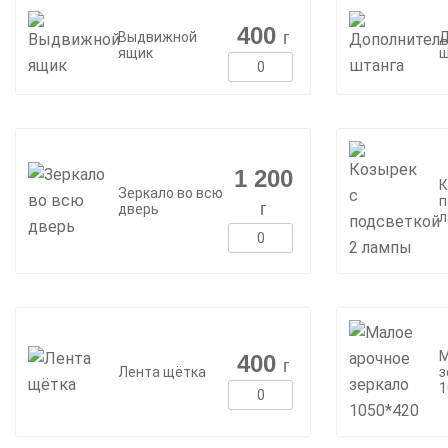
400
г
Выдвижной
Д
ящик
ш
1 200
К
Зеркало во всю
п
г
дверь
л
М
400
г
Лента щётка
з
1