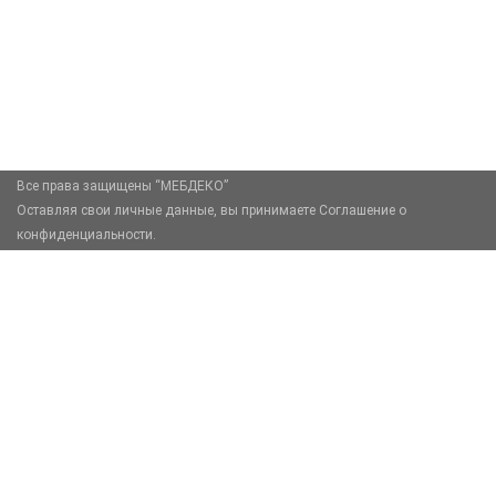
+7 (926) 399-60-23
zakaz@mebdeko.ru
Москва, Москва, Зелёный проспект, 85
Все права защищены “МЕБДЕКО”
Оставляя свои личные данные, вы принимаете Соглашение о
конфиденциальности.