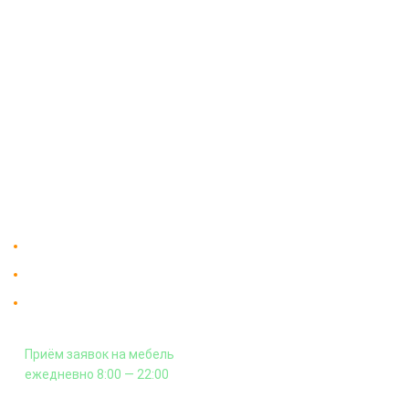
О компании
Доставка
Мебельный магазин
"Мебдеко". Продажа мебели в
Оплата и сборка
Москве от производителя.
На заказ
Контакты
Доставка в Москве и за пределы МКАД.
Гарантия на всю мебель 12 месяцев.
Оплата подъема мебели на этаж
и сборка - производится отдельно.
Приём заявок на мебель
ежедневно 8:00 — 22:00