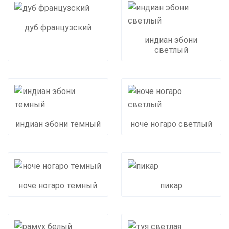
дуб французский
индиан эбони
светлый
индиан эбони темный
ноче ногаро светлый
ноче ногаро темный
пикар