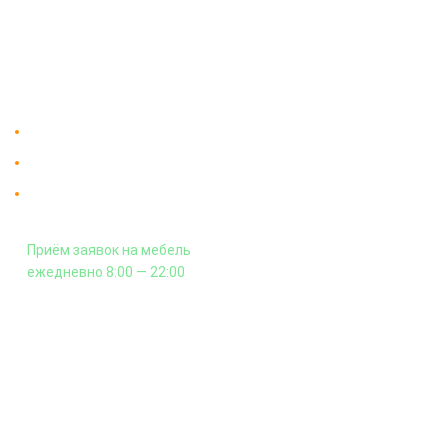
"Мебдеко". Продажа мебели в
Оплата и сборка
Москве от производителя.
На заказ
Контакты
Доставка в Москве и за пределы МКАД.
Гарантия на всю мебель 12 месяцев.
Оплата подъема мебели на этаж
и сборка - производится отдельно.
Приём заявок на мебель
ежедневно 8:00 — 22:00
+7 (926) 399-60-23
zakaz@mebdeko.ru
Москва, Москва, Зелёный проспект, 85