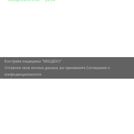
+7 (926) 399-60-23
zakaz@mebdeko.ru
Москва, Москва, Зелёный проспект, 85
Все права защищены “МЕБДЕКО”
Оставляя свои личные данные, вы принимаете Соглашение о
конфиденциальности.