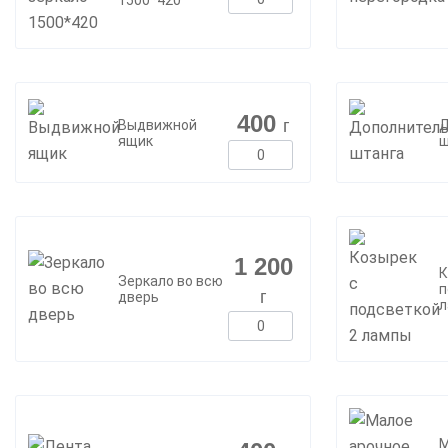
1500*420
400
г
Выдвижной
Д
ящик
ш
1 200
К
Зеркало во всю
п
г
дверь
л
М