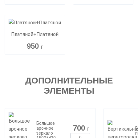
Платяной+Платяной
950
г
ДОПОЛНИТЕЛЬНЫЕ
ЭЛЕМЕНТЫ
Большое
700
г
арочное
В
зеркало
п