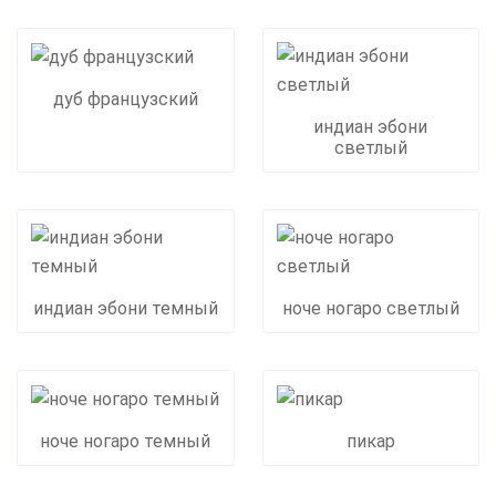
дуб французский
индиан эбони
светлый
индиан эбони темный
ноче ногаро светлый
ноче ногаро темный
пикар