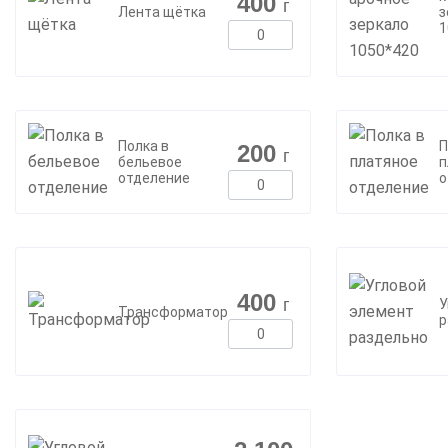
400
г
Лента щётка
з
1
Полка в
П
200
г
бельевое
п
отделение
о
400
г
У
Трансформатор
р