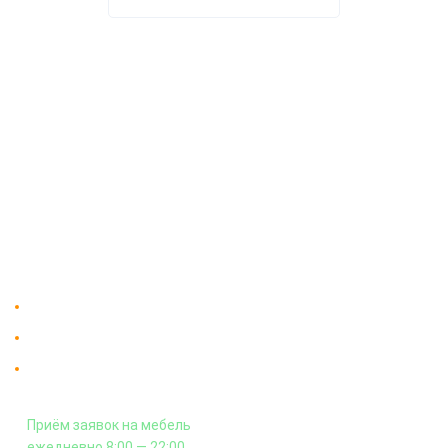
О компании
Доставка
Мебельный магазин
"Мебдеко". Продажа мебели в
Оплата и сборка
Москве от производителя.
На заказ
Контакты
Доставка в Москве и за пределы МКАД.
Гарантия на всю мебель 12 месяцев.
Оплата подъема мебели на этаж
и сборка - производится отдельно.
Приём заявок на мебель
ежедневно 8:00 — 22:00