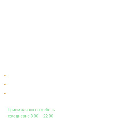
О компании
Доставка
Мебельный магазин
"Мебдеко". Продажа мебели в
Оплата и сборка
Москве от производителя.
На заказ
Контакты
Доставка в Москве и за пределы МКАД.
Гарантия на всю мебель 12 месяцев.
Оплата подъема мебели на этаж
и сборка - производится отдельно.
Приём заявок на мебель
ежедневно 8:00 — 22:00