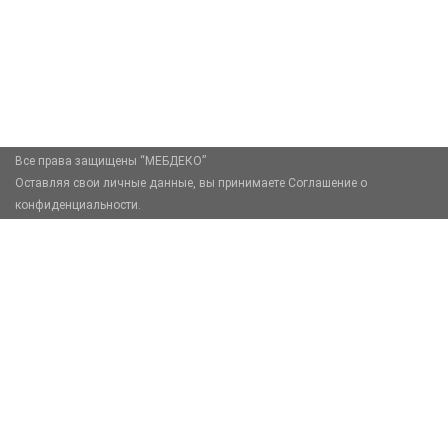
+7 (926) 399-60-23
zakaz@mebdeko.ru
Москва, Москва, Зелёный проспект, 85
Все права защищены “МЕБДЕКО”
Оставляя свои личные данные, вы принимаете Соглашение о
конфиденциальности.