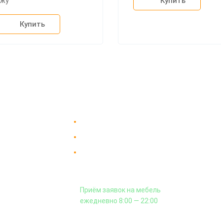
Купить
ожу"
Купить
Доставка в Москве и за пределы МКАД.
пании
Гарантия на всю мебель 12 месяцев.
вка
Оплата подъема мебели на этаж
 и сборка
и сборка - производится отдельно.
аз
Приём заявок на мебель
кты
ежедневно 8:00 — 22:00