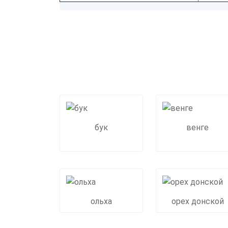
бук
венге
ольха
орех донской