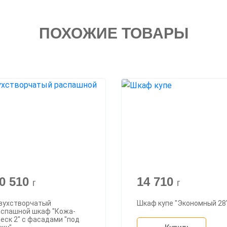
ПОХОЖИЕ ТОВАРЫ
0 510
14 710
г
г
вухстворчатый
Шкаф купе "Экономный 28
аспашной шкаф "Кожа-
еск 2" с фасадами "под