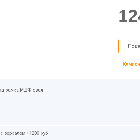
12
Пода
Компоно
ад рамка МДФ овал
 с зеркалом +1200 руб