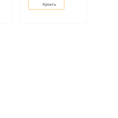
Купить
+7 (926) 399-60-23
zakaz@mebdeko.ru
Москва, Москва, Зелёный проспект, 85