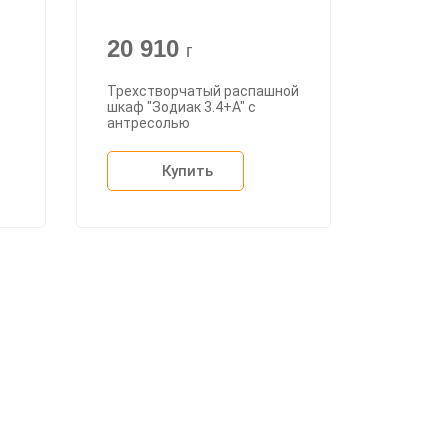
20 910
г
Трехстворчатый распашной
шкаф "Зодиак 3.4+А" с
антресолью
Купить
+7 (926) 399-60-23
zakaz@mebdeko.ru