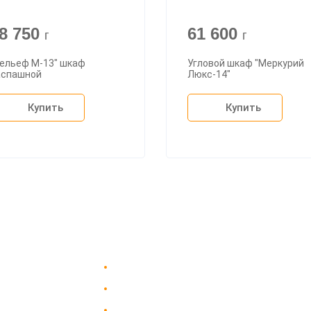
8 750
61 600
г
г
Рельеф М-13" шкаф
Угловой шкаф "Меркурий
аспашной
Люкс-14"
Купить
Купить
Доставка в Москве и за пределы МКАД.
пании
Гарантия на всю мебель 12 месяцев.
вка
Оплата подъема мебели на этаж