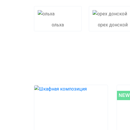
ольха
орех донской
NEW