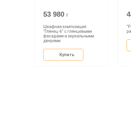
53 980
4
г
Шкафная композиция
"
"Глянец-6" с глянцевыми
р
фасадами и зеркальными
дверями
Купить
О ком
Доста