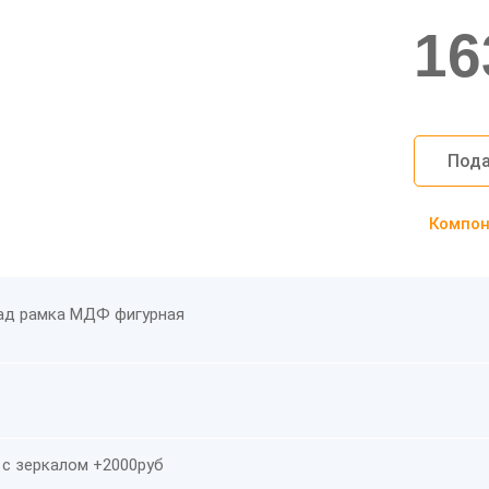
16
Пода
Компоно
ад рамка МДФ фигурная
 с зеркалом +2000руб