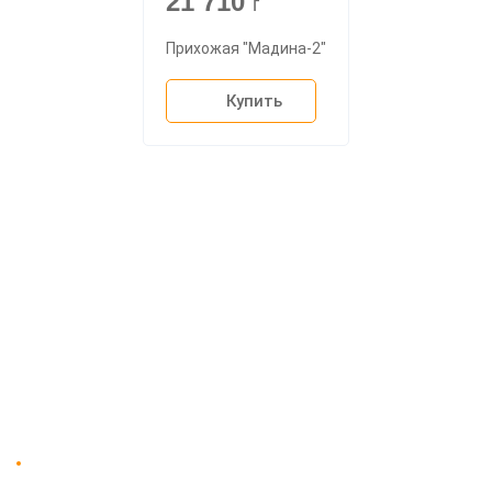
21 710
г
Прихожая "Мадина-2"
Купить
О компании
Доставка
Мебельный магазин
"Мебдеко". Продажа мебели в
Оплата и сборка
Москве от производителя.
На заказ
Контакты
Доставка в Москве и за пределы МКАД.