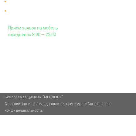
Гарантия на всю мебель 12 месяцев.
Оплата подъема мебели на этаж
и сборка - производится отдельно.
Приём заявок на мебель
ежедневно 8:00 — 22:00
+7 (926) 399-60-23
zakaz@mebdeko.ru
Москва, Москва, Зелёный проспект, 85
Все права защищены “МЕБДЕКО”
Оставляя свои личные данные, вы принимаете Соглашение о
конфиденциальности.