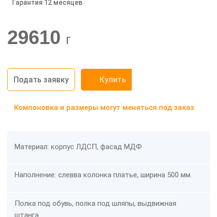
Гарантия 12 месяцев
-20%
29610
г
Подать заявку
Купить
Компоновка и размеры могут меняться под заказ
Материал: корпус ЛДСП, фасад МДФ
Наполнение: слевва колонка платье, ширина 500 мм.
Полка под обувь, полка под шляпы, выдвижная
штанга.