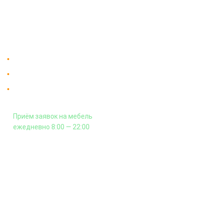
"Мебдеко". Продажа мебели в
Оплата и сборка
Москве от производителя.
На заказ
Контакты
Доставка в Москве и за пределы МКАД.
Гарантия на всю мебель 12 месяцев.
Оплата подъема мебели на этаж
и сборка - производится отдельно.
Приём заявок на мебель
ежедневно 8:00 — 22:00
+7 (926) 399-60-23
zakaz@mebdeko.ru
Москва, Москва, Зелёный проспект, 85