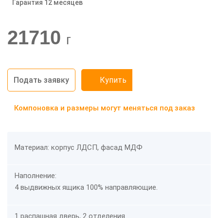
Гарантия 12 месяцев
-20%
21710
г
Подать заявку
Купить
Компоновка и размеры могут меняться под заказ
Материал: корпус ЛДСП, фасад МДФ
Наполнение:
4 выдвижных ящика 100% направляющие.
1 распашная дверь, 2 отделения.