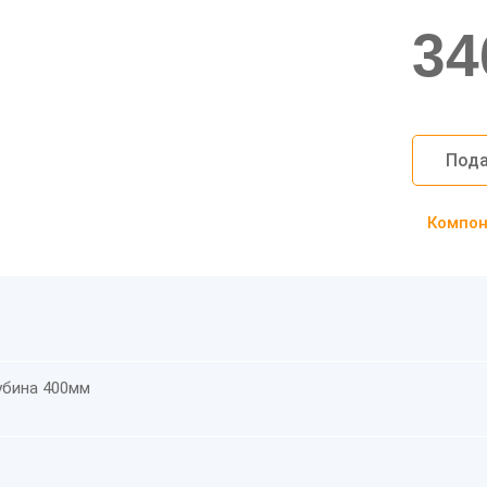
34
Пода
Компоно
убина 400мм