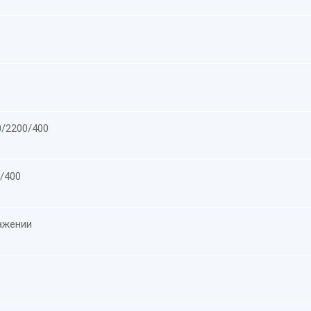
0/2200/400
/400
ажении