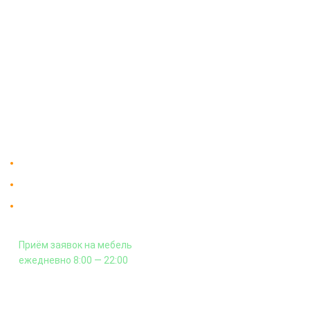
О компании
Доставка
Мебельный магазин
"Мебдеко". Продажа мебели в
Оплата и сборка
Москве от производителя.
На заказ
Контакты
Доставка в Москве и за пределы МКАД.
Гарантия на всю мебель 12 месяцев.
Оплата подъема мебели на этаж
и сборка - производится отдельно.
Приём заявок на мебель
ежедневно 8:00 — 22:00
+7 (926) 399-60-23