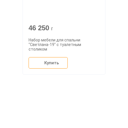
46 250
г
Набор мебели для спальни
"Светлана-19" с туалетным
столиком
Купить
О компании
Доставка
Мебельный магазин
"Мебдеко". Продажа мебели в
Оплата и сборка
Москве от производителя.