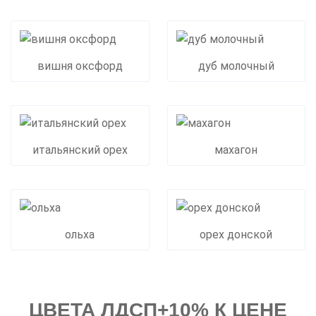
вишня оксфорд
дуб молочный
итальянский орех
махагон
ольха
орех донской
ЦВЕТА ЛДСП+10% К ЦЕНЕ