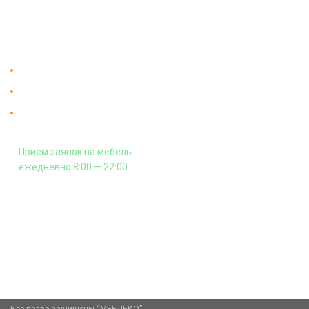
На заказ
Контакты
Доставка в Москве и за пределы МКАД.
Гарантия на всю мебель 12 месяцев.
Оплата подъема мебели на этаж
и сборка - производится отдельно.
Приём заявок на мебель
ежедневно 8:00 — 22:00
+7 (926) 399-60-23
zakaz@mebdeko.ru
Москва, Москва, Зелёный проспект, 85
Все права защищены “МЕБДЕКО”