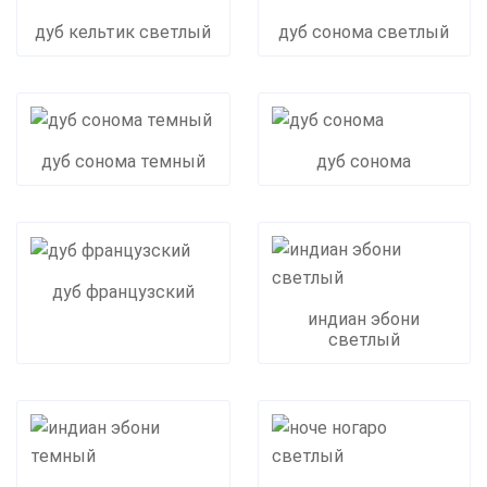
дуб кельтик светлый
дуб сонома светлый
дуб сонома темный
дуб сонома
дуб французский
индиан эбони
светлый