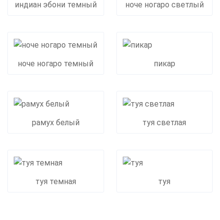
индиан эбони темный
ноче ногаро светлый
ноче ногаро темный
пикар
рамух белый
туя светлая
туя темная
туя