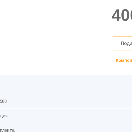
40
Пода
Компоно
 500
щая.
плекте.