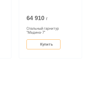
64 910
г
Спальный гарнитур
"Мадина-7"
Купить
+7 (926) 399-60-23
zakaz@mebdeko.ru