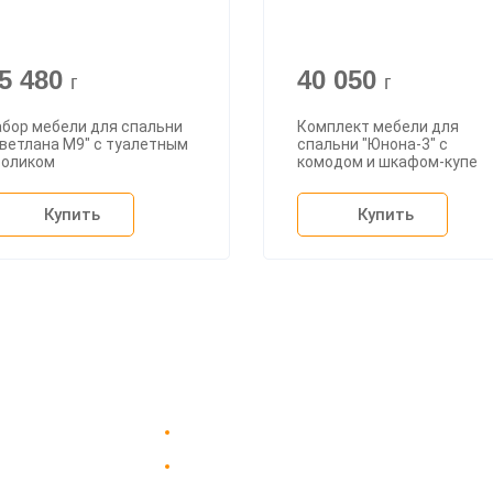
5 480
40 050
г
г
абор мебели для спальни
Комплект мебели для
ветлана М9" с туалетным
спальни "Юнона-3" с
толиком
комодом и шкафом-купе
Купить
Купить
Доставка в Москве и за пределы МКАД.
пании
Гарантия на всю мебель 12 месяцев.
вка