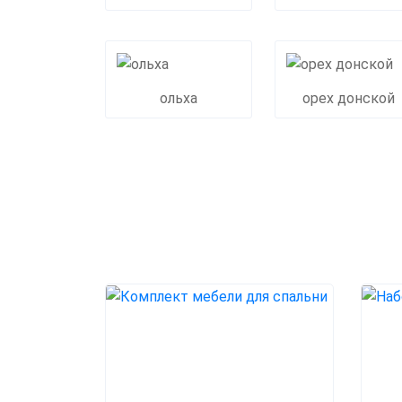
ольха
орех донской