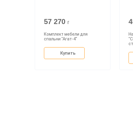
57 270
4
г
Комплект мебели для
Н
спальни "Агат-4"
"С
с
Купить
О ком
Доста