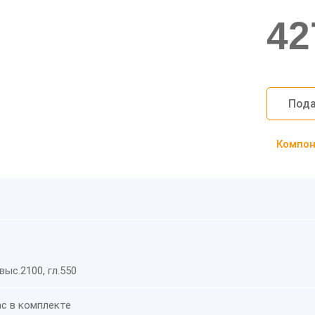
42
Пода
Компоно
выс.2100, гл.550
ас в комплекте