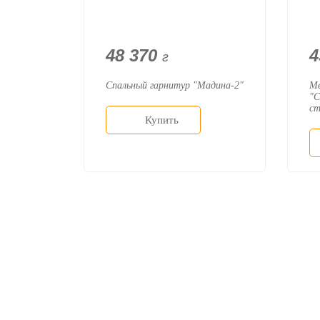
48 370
4
г
Спальный гарнитур "Мадина-2"
Ме
"С
с
Купить
О ком