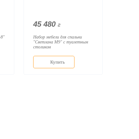
45 480
г
-8"
Набор мебели для спальни
"Светлана М9" с туалетным
столиком
Купить
+7 (926) 399-60-23
zakaz@mebdeko.ru