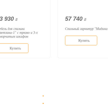
3 930
57 740
г
г
бель для спальни
Спальный гарнитур "Мадина
ветлана-1" с трюмо и 3-х
творчатым шкафом
Купить
Купить
Доставка в Москве и за пределы МКАД.
пании
Гарантия на всю мебель 12 месяцев.