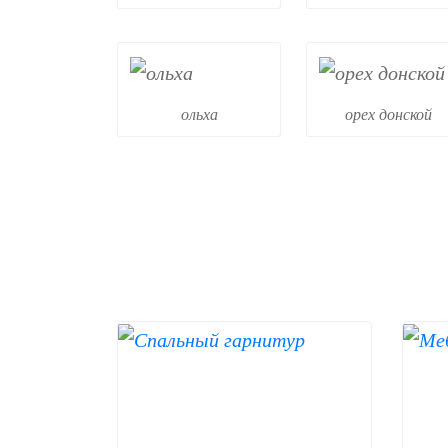
ольха
орех донской