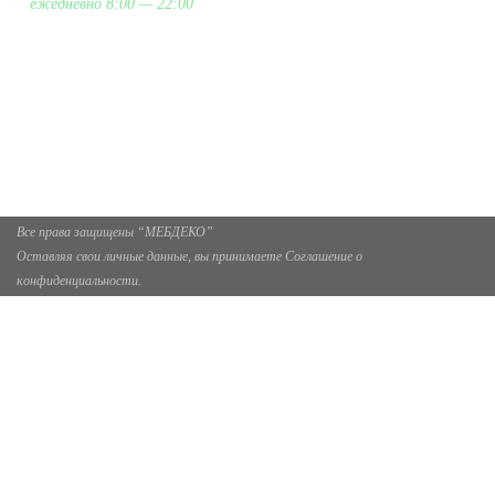
ежедневно 8:00 — 22:00
+7 (926) 399-60-23
zakaz@mebdeko.ru
Москва, Москва, Зелёный проспект, 85
Все права защищены “МЕБДЕКО”
Оставляя свои личные данные, вы принимаете Соглашение о
конфиденциальности.