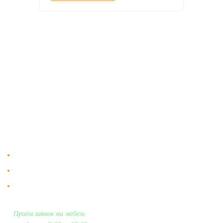
О компании
Доставка
Мебельный магазин
"Мебдеко". Продажа мебели в
Оплата и сборка
Москве от производителя.
На заказ
Контакты
Доставка в Москве и за пределы МКАД.
Гарантия на всю мебель 12 месяцев.
Оплата подъема мебели на этаж
и сборка - производится отдельно.
Приём заявок на мебель