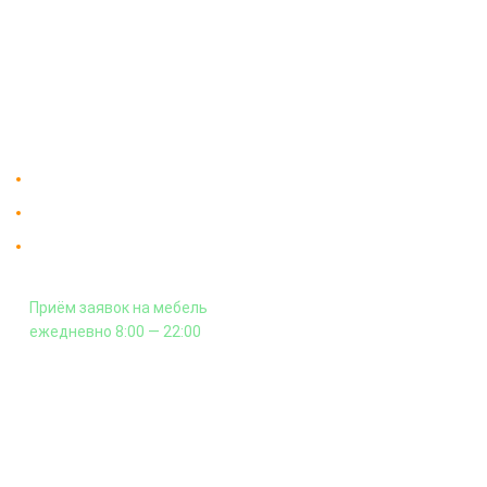
Доставка
Мебельный магазин
"Мебдеко". Продажа мебели в
Оплата и сборка
Москве от производителя.
На заказ
Контакты
Доставка в Москве и за пределы МКАД.
Гарантия на всю мебель 12 месяцев.
Оплата подъема мебели на этаж
и сборка - производится отдельно.
Приём заявок на мебель
ежедневно 8:00 — 22:00
+7 (926) 399-60-23
zakaz@mebdeko.ru
Москва, Москва, Зелёный проспект, 85