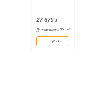
27 670
г
Детская стенка "Юнга"
Купить
О компании
Доставка
Мебельный магазин
"Мебдеко". Продажа мебели в
Оплата и сборка
Москве от производителя.
На заказ