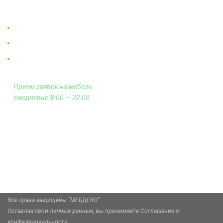
Контакты
Доставка в Москве и за пределы МКАД.
Гарантия на всю мебель 12 месяцев.
Оплата подъема мебели на этаж
и сборка - производится отдельно.
Приём заявок на мебель
ежедневно 8:00 — 22:00
+7 (926) 399-60-23
zakaz@mebdeko.ru
Москва, Москва, Зелёный проспект, 85
Все права защищены “МЕБДЕКО”
Оставляя свои личные данные, вы принимаете Соглашение о
конфиденциальности.