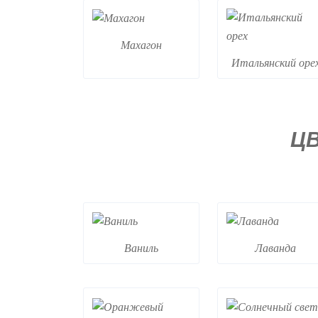
Махагон
Итальянский оре
Ц
Ваниль
Лаванда