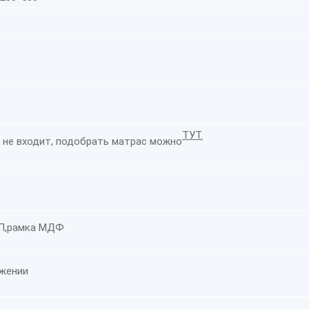
ТУТ.
 не входит, п
одобрать матрас можно
П,рамка МДФ
ажении