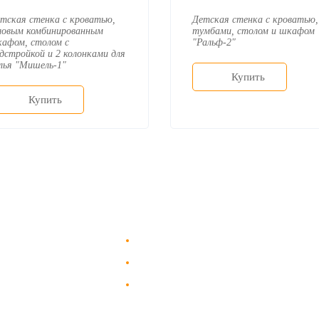
тская стенка с кроватью,
Детская стенка с кроватью,
ловым комбинированным
тумбами, столом и шкафом
афом, столом с
"Ральф-2"
дстройкой и 2 колонками для
лья "Мишель-1"
Купить
Купить
Доставка в Москве и за пределы МКАД.
пании
Гарантия на всю мебель 12 месяцев.
авка
Оплата подъема мебели на этаж
а и сборка
и сборка - производится отдельно.
каз