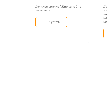
Детская стенка "Мартина 1" с
Де
кроватью.
уг
шк
на
Купить
бе
О ком
Дост
Оплат
Мебельный магазин
"Мебдеко". Продажа мебели в
Москве от производителя.
На за