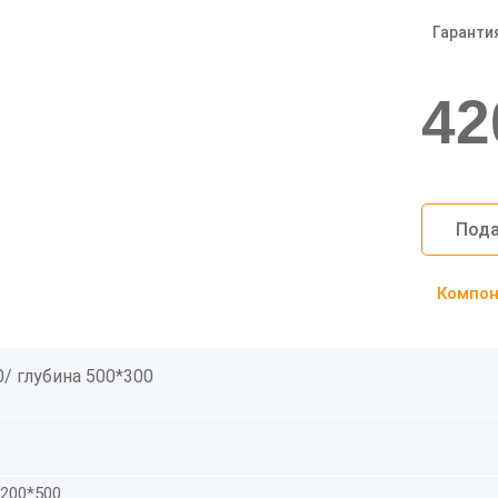
Гаранти
42
Пода
Компоно
/ глубина 500*300
2200*500