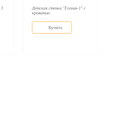
 3
Детская стенка "Есения-1" с
кроватью
Купить
+7 (926) 399-60-23
zakaz@mebdeko.ru
Москва, Москва, Зелёный проспект, 85