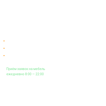
Доставка
Мебельный магазин
"Мебдеко". Продажа мебели в
Оплата и сборка
Москве от производителя.
На заказ
Контакты
Доставка в Москве и за пределы МКАД.
Гарантия на всю мебель 12 месяцев.
Оплата подъема мебели на этаж
и сборка - производится отдельно.
Приём заявок на мебель
ежедневно 8:00 — 22:00
+7 (926) 399-60-23
zakaz@mebdeko.ru