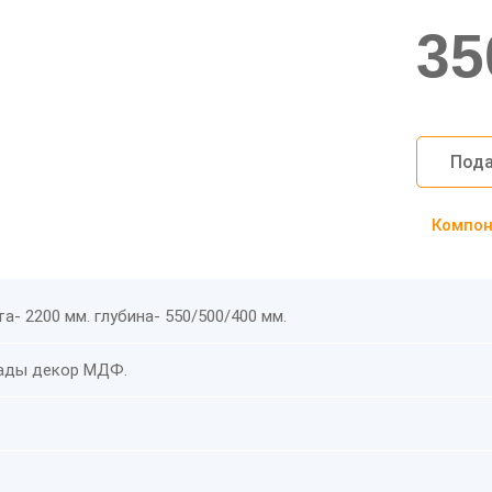
35
Пода
Компоно
а- 2200 мм. глубина- 550/500/400 мм.
ады декор МДФ.