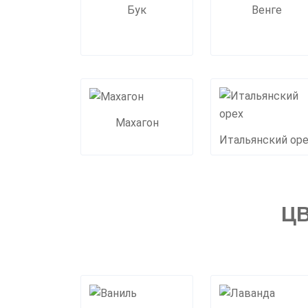
Бук
Венге
Махагон
Итальянский ор
Ц