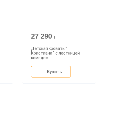
27 290
г
Детская кровать "
Кристиана " с лестницей
комодом
Купить