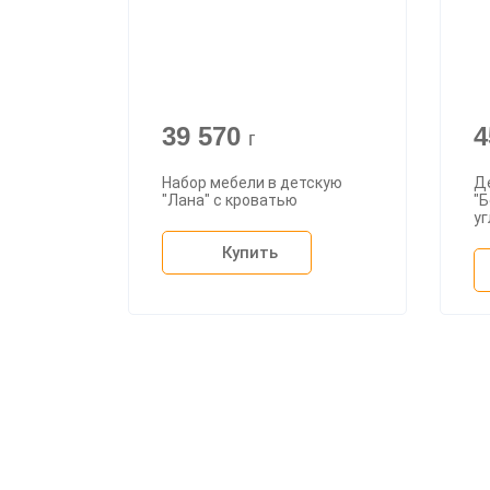
39 570
4
г
Набор мебели в детскую
Д
"Лана" с кроватью
"Б
у
Купить