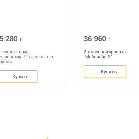
5 280
36 960
г
г
етская стенка
2-х ярусная кровать
елоснежка-9" с кроватью
"Мебелайн-3"
гловая
Купить
Купить
Доставка в Москве и за пределы МКАД.