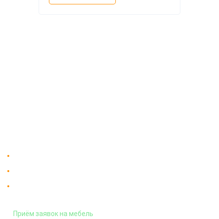
О компании
Доставка
Мебельный магазин
"Мебдеко". Продажа мебели в
Оплата и сборка
Москве от производителя.
На заказ
Контакты
Доставка в Москве и за пределы МКАД.
Гарантия на всю мебель 12 месяцев.
Оплата подъема мебели на этаж
и сборка - производится отдельно.
Приём заявок на мебель