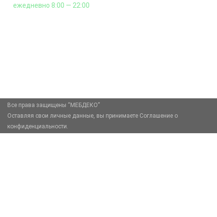
ежедневно 8:00 — 22:00
+7 (926) 399-60-23
zakaz@mebdeko.ru
Москва, Москва, Зелёный проспект, 85
Все права защищены “МЕБДЕКО”
Оставляя свои личные данные, вы принимаете Соглашение о
конфиденциальности.