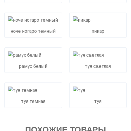
ноче ногаро темный
пикар
рамух белый
туя светлая
туя темная
туя
ПОХОЖИЕ ТОВАРЫ