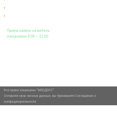
Гарантия на всю мебель 12 месяцев.
Оплата подъема мебели на этаж
и сборка - производится отдельно.
Приём заявок на мебель
ежедневно 8:00 — 22:00
+7 (926) 399-60-23
zakaz@mebdeko.ru
Москва, Москва, Зелёный проспект, 85
Все права защищены “МЕБДЕКО”
Оставляя свои личные данные, вы принимаете Соглашение о
конфиденциальности.