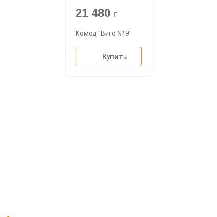
21 480
г
Комод "Виго № 9"
Купить
О компании
Доставка
Мебельный магазин
"Мебдеко". Продажа мебели в
Оплата и сборка
Москве от производителя.
На заказ
Контакты
Доставка в Москве и за пределы МКАД.