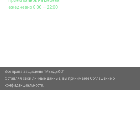
Приём заявок на мебель
ежедневно 8:00 — 22:00
+7 (926) 399-60-23
zakaz@mebdeko.ru
Москва, Москва, Зелёный проспект, 85
Все права защищены “МЕБДЕКО”
Оставляя свои личные данные, вы принимаете Соглашение о
конфиденциальности.