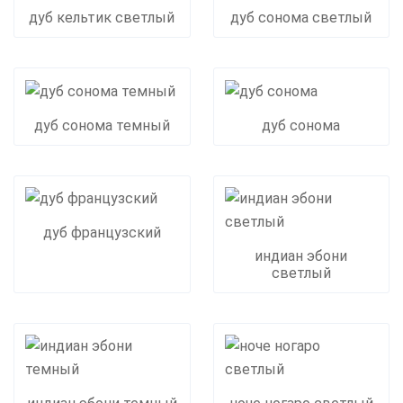
дуб кельтик светлый
дуб сонома светлый
дуб сонома темный
дуб сонома
дуб французский
индиан эбони
светлый