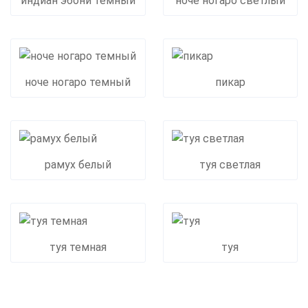
индиан эбони темный
ноче ногаро светлый
ноче ногаро темный
пикар
рамух белый
туя светлая
туя темная
туя