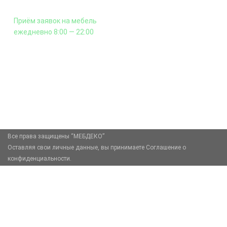
и сборка - производится отдельно.
Приём заявок на мебель
ежедневно 8:00 — 22:00
+7 (926) 399-60-23
zakaz@mebdeko.ru
Москва, Москва, Зелёный проспект, 85
Все права защищены “МЕБДЕКО”
Оставляя свои личные данные, вы принимаете Соглашение о
конфиденциальности.