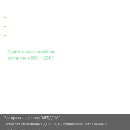
Контакты
Доставка в Москве и за пределы МКАД.
Гарантия на всю мебель 12 месяцев.
Оплата подъема мебели на этаж
и сборка - производится отдельно.
Приём заявок на мебель
ежедневно 8:00 — 22:00
+7 (926) 399-60-23
zakaz@mebdeko.ru
Москва, Москва, Зелёный проспект, 85
Все права защищены “МЕБДЕКО”
Оставляя свои личные данные, вы принимаете Соглашение о