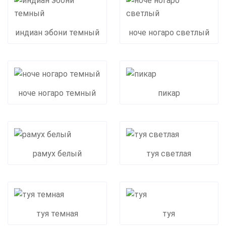
индиан эбони темный
ноче ногаро светлый
ноче ногаро темный
пикар
рамух белый
туя светлая
туя темная
туя