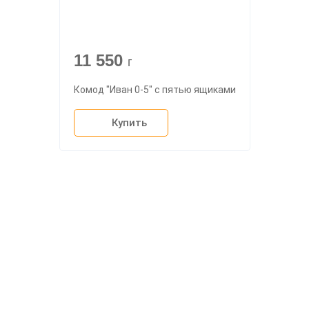
11 550
г
Комод "Иван 0-5" с пятью ящиками
Купить
О компании
Доставка
Мебельный магазин
"Мебдеко". Продажа мебели в
Оплата и сборка
Москве от производителя.
На заказ