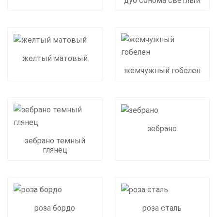
дуб сонома светлый
желтый матовый
жемчужный гобелен
зебрано
зебрано темный
глянец
роза бордо
роза сталь