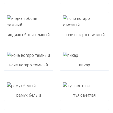
индиан эбони темный
ноче ногаро светлый
ноче ногаро темный
пикар
рамух белый
туя светлая