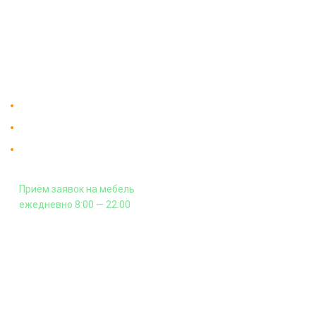
Мебельный магазин
"Мебдеко". Продажа мебели в
Оплата и сборка
Москве от производителя.
На заказ
Контакты
Доставка в Москве и за пределы МКАД.
Гарантия на всю мебель 12 месяцев.
Оплата подъема мебели на этаж
и сборка - производится отдельно.
Приём заявок на мебель
ежедневно 8:00 — 22:00
+7 (926) 399-60-23
zakaz@mebdeko.ru
Москва, Москва, Зелёный проспект, 85