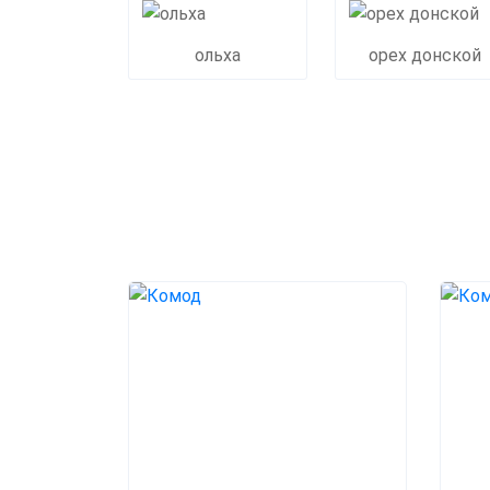
ольха
орех донской