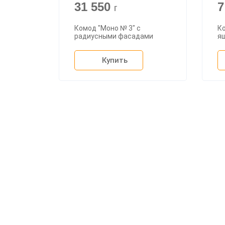
31 550
7
г
Комод "Моно № 3" с
Ко
радиусными фасадами
я
Купить
О ком
Доста
Оплата
Мебельный магазин
"Мебдеко". Продажа мебели в
На зак
Москве от производителя.