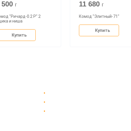
 500
11 680
г
г
мод "Ричард-0.2 Р" 2
Комод "Элитный-71"
щика и ниша
Купить
Купить
Доставка в Москве и за пределы МКАД.
пании
Гарантия на всю мебель 12 месяцев.
вка
Оплата подъема мебели на этаж
 и сборка
и сборка - производится отдельно.
аз