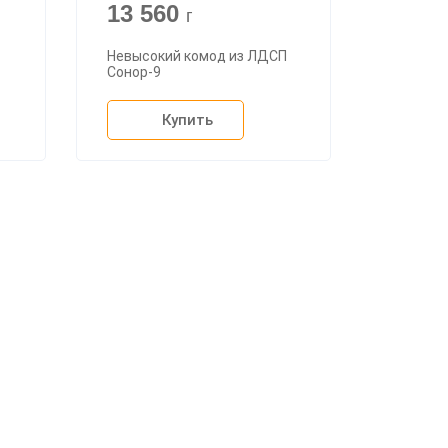
13 560
г
Невысокий комод из ЛДСП
Сонор-9
Купить
+7 (926) 399-60-23
zakaz@mebdeko.ru
Москва, Москва, Зелёный проспект, 85