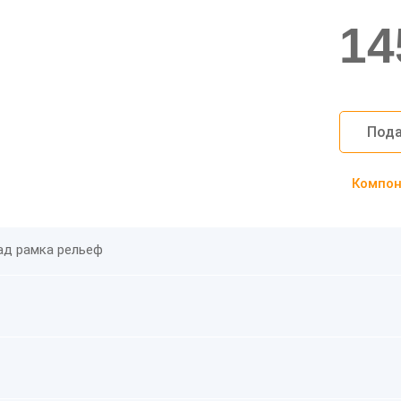
14
Пода
Компоно
ад рамка рельеф