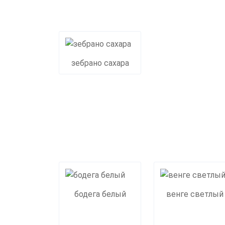
зебрано сахара
бодега белый
венге светлый