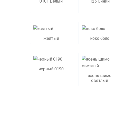
0101 Белый
125 Синий
желтый
коко боло
черный 0190
ясень шимо
светлый