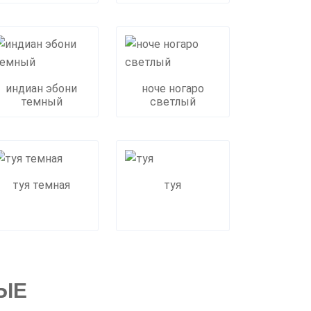
индиан эбони
ноче ногаро
темный
светлый
туя темная
туя
ВЫЕ