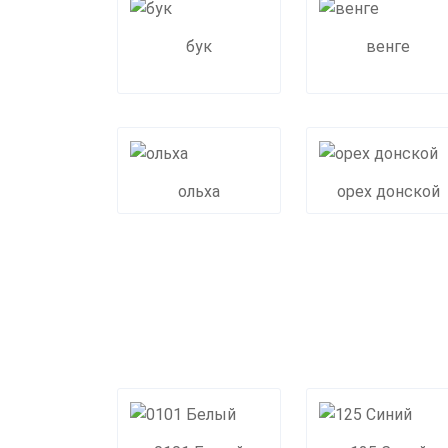
бук
венге
ольха
орех донской