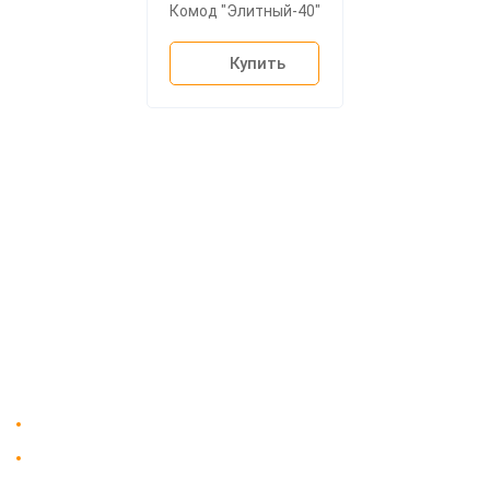
Комод "Элитный-40"
Купить
О компании
Доставка
Мебельный магазин
"Мебдеко". Продажа мебели в
Оплата и сборка
Москве от производителя.
На заказ
Контакты
Доставка в Москве и за пределы МКАД.
Гарантия на всю мебель 12 месяцев.