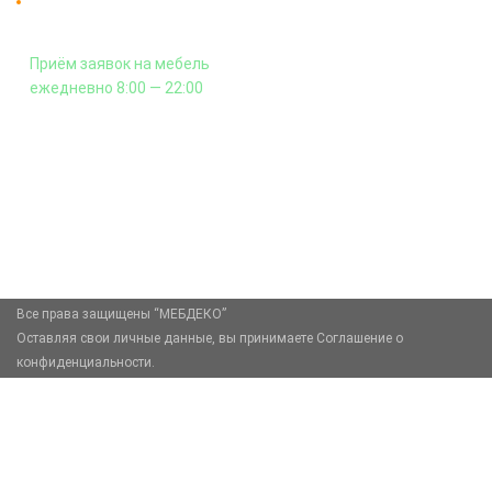
Оплата подъема мебели на этаж
и сборка - производится отдельно.
Приём заявок на мебель
ежедневно 8:00 — 22:00
+7 (926) 399-60-23
zakaz@mebdeko.ru
Москва, Москва, Зелёный проспект, 85
Все права защищены “МЕБДЕКО”
Оставляя свои личные данные, вы принимаете Соглашение о
конфиденциальности.