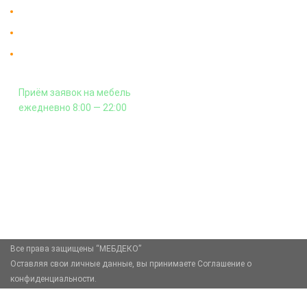
Доставка в Москве и за пределы МКАД.
Гарантия на всю мебель 12 месяцев.
Оплата подъема мебели на этаж
и сборка - производится отдельно.
Приём заявок на мебель
ежедневно 8:00 — 22:00
+7 (926) 399-60-23
zakaz@mebdeko.ru
Москва, Москва, Зелёный проспект, 85
Все права защищены “МЕБДЕКО”
Оставляя свои личные данные, вы принимаете Соглашение о
конфиденциальности.