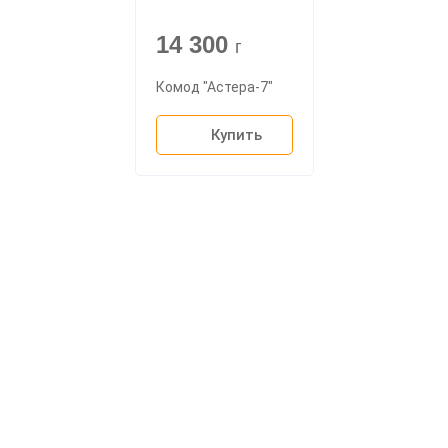
14 300
г
Комод "Астера-7"
Купить
О компании
Доставка
Мебельный магазин
"Мебдеко". Продажа мебели в
Оплата и сборка
Москве от производителя.
На заказ
Контакты