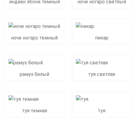
индиан эбони темный
ноче ногаро светлый
ноче ногаро темный
пикар
рамух белый
туя светлая
туя темная
туя